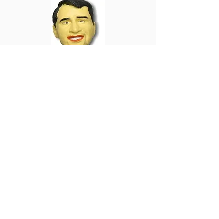
Gabriel Batistuta
Florenz
Heimat 1998
WOR006
SP43