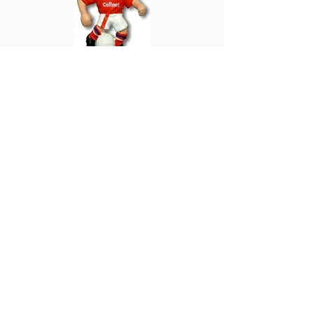
Gabriel Batistuta
Florenz
Heimat 1998
WOR006
PL295