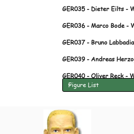
GER035 - Dieter Eilts -
GER036 - Marco Bode - 
GER037 - Bruno Labbadi
GER039 - Andreas Herzo
GER040 - Oliver Reck - 