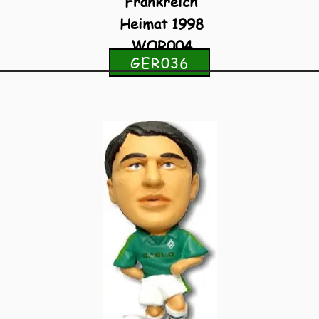
Frankreich
Heimat 1998
WOR004
GER036