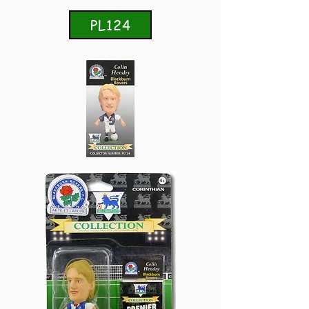
PL124