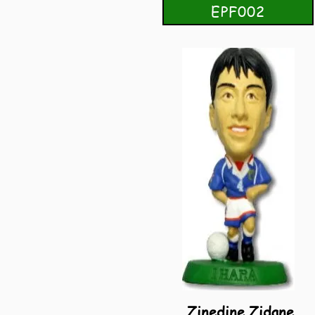
EPF002
Zinedine Zidane