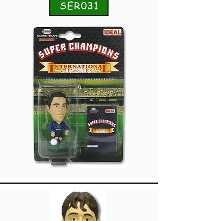
SER031