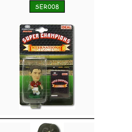
SER008