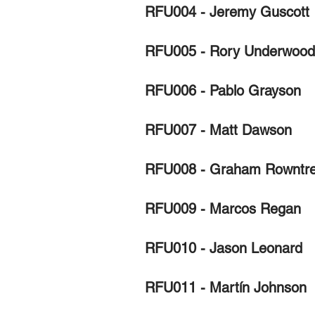
RFU004 - Jeremy Guscott
RFU005 - Rory Underwood
RFU006 - Pablo Grayson
RFU007 - Matt Dawson
RFU008 - Graham Rowntr
RFU009 - Marcos Regan
RFU010 - Jason Leonard
RFU011 - Martín Johnson