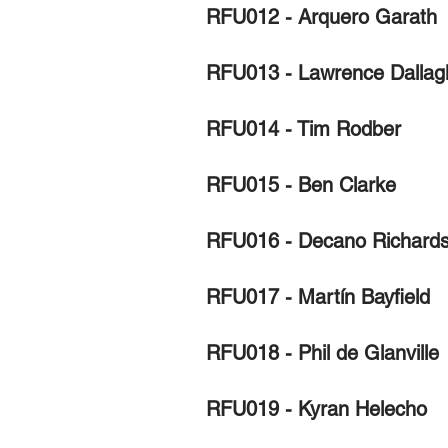
RFU012 - Arquero Garath
RFU013 - Lawrence Dallagl
RFU014 - Tim Rodber
RFU015 - Ben Clarke
RFU016 - Decano Richard
RFU017 - Martín Bayfield
RFU018 - Phil de Glanville
RFU019 - Kyran Helecho