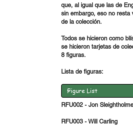
que, al igual que las de En
sin embargo, eso no resta 
de la colección.
Todos se hicieron como blís
se hicieron tarjetas de col
8 figuras.
Lista de figuras:
RFU001 - Mike Catt
RFU002 - Jon Sleightholm
RFU003 - Will Carling