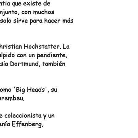
ntia que existe de
onjunto, con muchos
 solo sirve para hacer más
hristian Hochstatter. La
ulpido con un pendiente,
ussia Dortmund, también
como 'Big Heads', su
Karembeu.
e coleccionista y un
enía Effenberg,