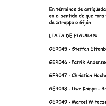
En términos de antigüeda
en el sentido de que rara
de Stroppa o Gijón.
LISTA DE FIGURAS:
GER045 - Steffan Effenbe
GER046 - Patrik Andersso
GER047 - Christian Hochs
GER048 - Uwe Kamps - Bo
GER049 - Marcel Witecze