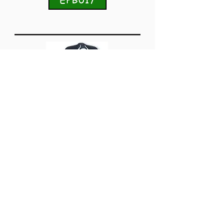
Gabriel Batistuta
Fiorentina
Início 1998
WOR006