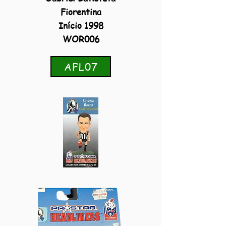
Fiorentina
Início 1998
WOR006
AFL07