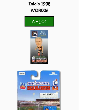
Início 1998
WOR006
AFL01