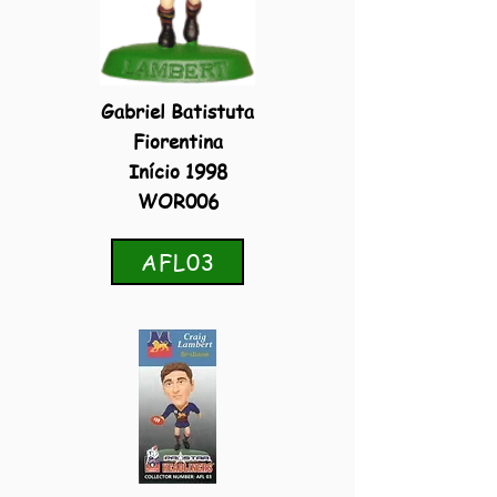
Gabriel Batistuta
Fiorentina
Início 1998
WOR006
AFL03