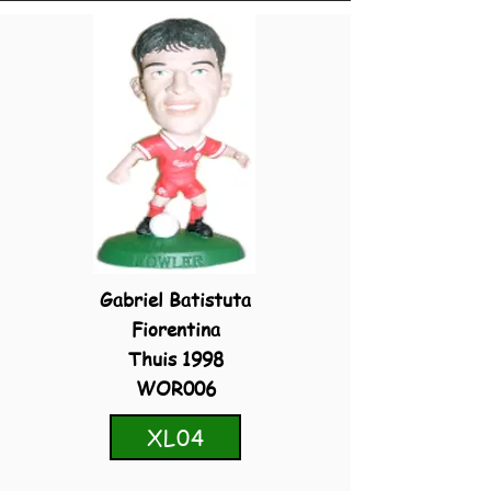
Gabriel Batistuta
Fiorentina
Thuis 1998
WOR006
XL04