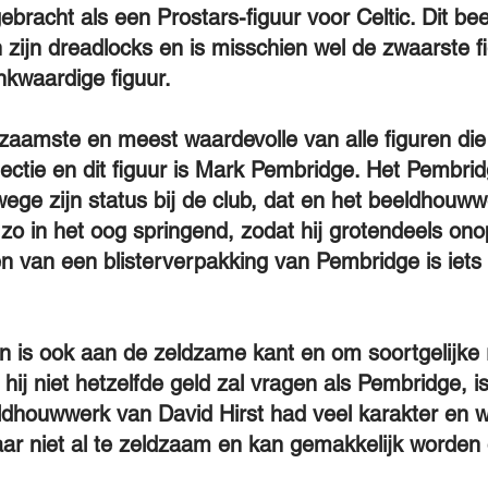
gebracht als een Prostars-figuur voor Celtic. Dit 
jn dreadlocks en is misschien wel de zwaarste fig
nkwaardige figuur.
aamste en meest waardevolle van alle figuren die z
ctie en dit figuur is Mark Pembridge. Het Pembridg
e zijn status bij de club, dat en het beeldhouwwe
zo in het oog springend, zodat hij grotendeels ono
n van een blisterverpakking van Pembridge is iets
n is ook aan de zeldzame kant en om soortgelijke r
hij niet hetzelfde geld zal vragen als Pembridge, i
eldhouwwerk van David Hirst had veel karakter en 
maar niet al te zeldzaam en kan gemakkelijk worden