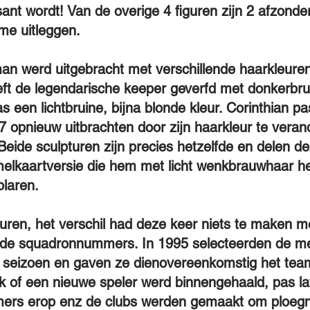
sant wordt! Van de overige 4 figuren zijn 2 afzonder
 me uitleggen.
an werd uitgebracht met verschillende haarkleuren
t de legendarische keeper geverfd met donkerbrui
 een lichtbruine, bijna blonde kleur. Corinthian pa
97 opnieuw uitbrachten door zijn haarkleur te verand
Beide sculpturen zijn precies hetzelfde en delen d
elkaartversie die hem met licht wenkbrauwhaar he
laren.
guren, het verschil had deze keer niets te maken me
 de squadronnummers. In 1995 selecteerden de me
 seizoen en gaven ze dienovereenkomstig het te
ok of een nieuwe speler werd binnengehaald, pas la
ers erop enz de clubs werden gemaakt om ploegn