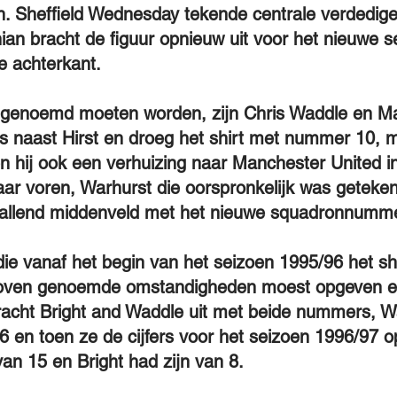
. Sheffield Wednesday tekende centrale verdedi
an bracht de figuur opnieuw uit voor het nieuwe se
e achterkant.
e genoemd moeten worden, zijn Chris Waddle en Mar
ts naast Hirst en droeg het shirt met nummer 10, m
n hij ook een verhuizing naar Manchester United in 
r voren, Warhurst die oorspronkelijk was getekend
vallend middenveld met het nieuwe squadronnumme
ie vanaf het begin van het seizoen 1995/96 het s
boven genoemde omstandigheden moest opgeven e
racht Bright and Waddle uit met beide nummers, W
6 en toen ze de cijfers voor het seizoen 1996/97 o
an 15 en Bright had zijn van 8.