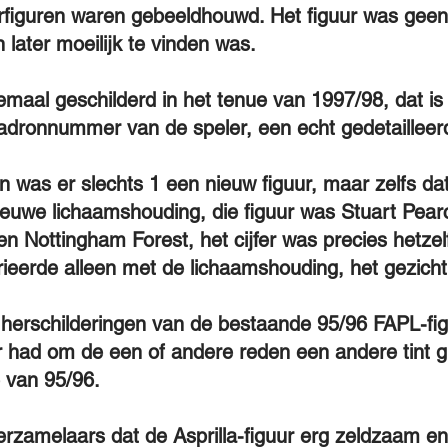
figuren waren gebeeldhouwd. Het figuur was gee
 later moeilijk te vinden was.
lemaal geschilderd in het tenue van 1997/98, dat i
adronnummer van de speler, een echt gedetailleerde
en was er slechts 1 een nieuw figuur, maar zelfs d
ieuwe lichaamshouding, die figuur was Stuart Pear
n Nottingham Forest, het cijfer was precies hetzel
ieerde alleen met de lichaamshouding, het gezicht
herschilderingen van de bestaande 95/96 FAPL-fig
r had om de een of andere reden een andere tint g
 van 95/96.
verzamelaars dat de Asprilla-figuur erg zeldzaam e