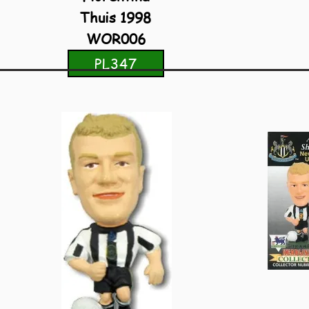
Thuis 1998
WOR006
PL347