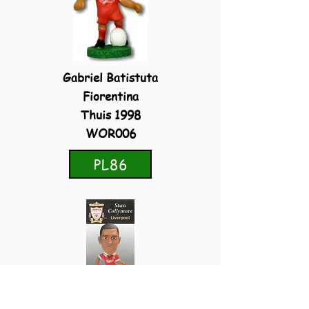
Gabriel Batistuta
Fiorentina
Thuis 1998
WOR006
PL86