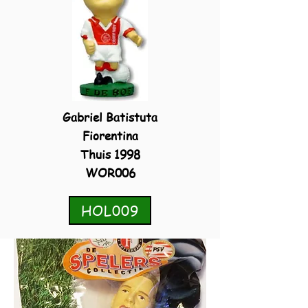
Gabriel Batistuta
Fiorentina
Thuis 1998
WOR006
HOL009