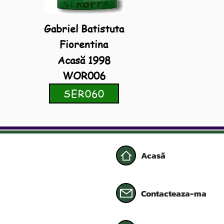
Gabriel Batistuta
Fiorentina
Acasă 1998
WOR006
SER060
Acasă
Contacteaza-ma