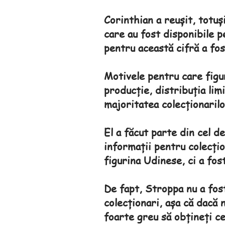
Corinthian a reușit, totuș
care au fost disponibile p
pentru această cifră a fost
Motivele pentru care figu
producție, distribuția limi
majoritatea colecționarilo
El a făcut parte din cel de
informații pentru colecțio
figurina Udinese, ci a fo
De fapt, Stroppa nu a fost
colecționari, așa că dacă n
foarte greu să obțineți ce