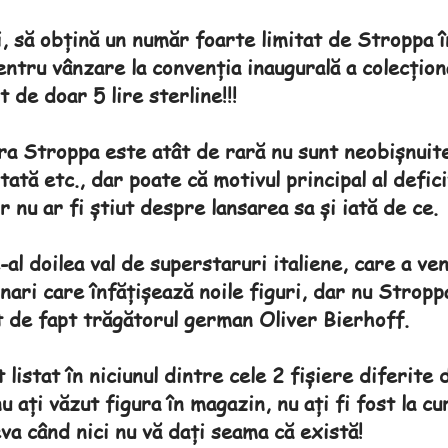
i, să obțină un număr foarte limitat de Stroppa 
entru vânzare la convenția inaugurală a colecțion
 de doar 5 lire sterline!!!
ra Stroppa este atât de rară nu sunt neobișnuit
tată etc., dar poate că motivul principal al defici
r nu ar fi știut despre lansarea sa și iată de ce.
-al doilea val de superstaruri italiene, care a ven
nari care înfățișează noile figuri, dar nu Stropp
st de fapt trăgătorul german Oliver Bierhoff.
 listat în niciunul dintre cele 2 fișiere diferite
u ați văzut figura în magazin, nu ați fi fost la cu
va când nici nu vă dați seama că există!