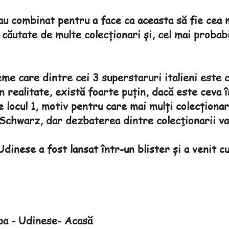
u combinat pentru a face ca aceasta să fie cea 
e căutate de multe colecționari și, cel mai probabi
me care dintre cei 3 superstaruri italieni este 
 realitate, există foarte puțin, dacă este ceva î
locul 1, motiv pentru care mai mulți colecționar
Schwarz, dar dezbaterea dintre colecţionarii va
inese a fost lansat într-un blister și a venit cu
pa - Udinese- Acasă