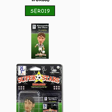
SER019