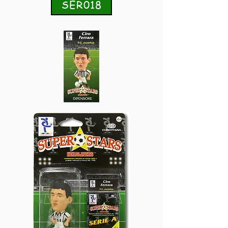
SER018