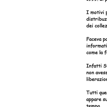
I motivi 
distribuz
dei colle
Faceva pa
informati
come la f
Infatti S
non avess
liberazio
Tutti que
appare su
tempo.