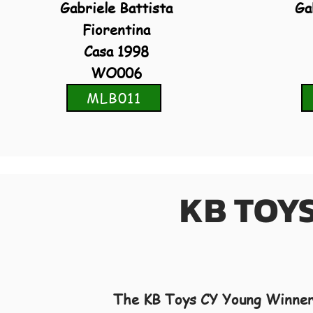
Gabriele Battista
Ga
Fiorentina
Casa 1998
WO006
MLB011
KB TOY
The
KB Toys CY Young Winner