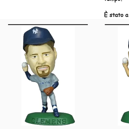
È stato a
Stroppa o
Stroppa c
Schwarz, 
Giovanni 
foglio in
ELENCO 
SER060 -