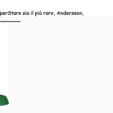
uperStars sia il più raro, Andersson,
ro tra loro, ma ho sempre posizionato
 bisogno di lui che serve Andersson o
pre.
er e viene fornito con card da collezione e