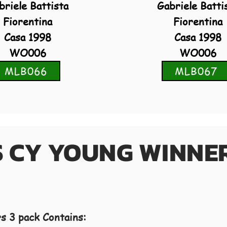
briele Battista
Gabriele Batti
Fiorentina
Fiorentina
Casa 1998
Casa 1998
WO006
WO006
MLB066
MLB067
S CY YOUNG WINNER
s 3
pack Contains: