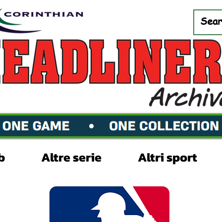
b
Altre serie
Altri sport