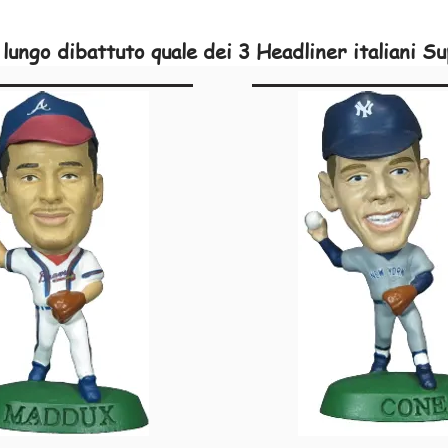
 lungo dibattuto quale dei 3 Headliner italiani S
 Schwarz e in realtà c'è molto poco, se non alt
ome n. 1, motivo per cui più collezionisti hanno
ma il dibattito tra collezionisti continuerà sem
Stroppa per l'Udinese è stato rilasciato in blist
formativo.
FIGURE:
 Giovanni Stroppa - Udinese- Casa